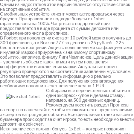
Одним из недостатков этой версии является отсутствие ставок
на спортивные события.
С мобильных устройств клиент может активироваться через
браузер. При правильном подходе бонусы от 1xbet
гарантированы на 100%. Чаще всего подарочный приз
предоставляется в виде процента от суммы депозита или
определенного числа фриспинов.
В Fonbet при пополнении счета от 10 рублей можно получить до
300 фриспинов, а в Brazino777 за депозит в 25 рублей – 225
бесплатных вращений. Акция с повышенными коэффициентами
и нулевой маржой приурочена к значимому спортивному
событию, например, финалу Лиги Чемпионов. Цель данной акции
– увеличить объем ставок на матч путем повышения
коэффициентов и исключения маржи. Актуальные промо
регулярно проверяются на соответствие заявленным условиям.
Это позволяет предоставлять информацию о реально
работающих предложениях. Для получения вознаграждения
необходимо пополнить счет не менее чем на 1 EUR.
Собираем все перечисленные события в
один экспресс-купон и делаем ставку,
например, на 500 денежных единиц.
Рекомендуем посетить раздел Прогнозы
на спорт на нашем сайте, чтобы ознакомиться с предсказаниями
экспертов на грядущие события. Все финальные ставки на сайте
букмекера происходят за счет игрока, то есть необходимо внести
депозит на свой счет.
Исключение составляют бонусы 1xBet — которые позволяют
делать ставки без использования личных средств. Актуальное