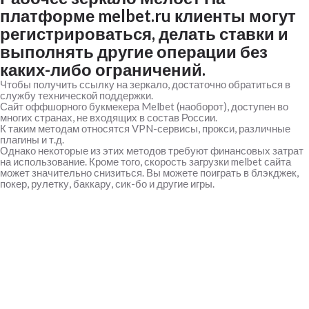
платформе melbet.ru клиенты могут
регистрироваться, делать ставки и
выполнять другие операции без
каких-либо ограничений.
Чтобы получить ссылку на зеркало, достаточно обратиться в
службу технической поддержки.
Сайт оффшорного букмекера Melbet (наоборот), доступен во
многих странах, не входящих в состав России.
К таким методам относятся VPN-сервисы, прокси, различные
плагины и т.д.
Однако некоторые из этих методов требуют финансовых затрат
на использование. Кроме того, скорость загрузки
melbet
сайта
может значительно снизиться. Вы можете поиграть в блэкджек,
покер, рулетку, баккару, сик-бо и другие игры.