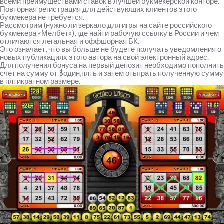
всеми преимуществами ставок в лучшей букмекерской конторе.
Повторная регистрация для действующих клиентов этого
букмекера не требуется.
Рассмотрим (нужно ли зеркало для игры на сайте российского
букмекера «Мелбет»), где найти рабочую ссылку в России и чем
отличаются легальная и оффшорная БК.
Это означает, что вы больше не будете получать уведомления о
новых публикациях этого автора на свой электронный адрес.
Для получения бонуса на первый депозит необходимо пополнить
счет на сумму от $один,пять и затем отыграть полученную сумму
в пятикратном размере.