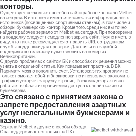
конторы.
Существует несколько способов найти рабочее зеркало Melbet
на сегодня. В интернете имеется множество информационных
источников (посвященных спортивным ставкам), в том числе и
обзоры букмекерских контор. Кроме того, среди них вы точно
найдёте рабочее зеркало от Melbet на сегодня. При подозрении
на подделку следует немедленно закрыть сайт. Нужно иметь в
виду, что также рекомендуется отправить URL сотрудникам
службы поддержки для проверки. Для связи со службой
поддержки по телефону нужно звонить на номер из
Великобритании.
О других проблемах с сайтом БК и способах их решения можно
узнать в отдельной статье. Как показывает практика, В БК
Париматч можно пополнить счет. Установка этих программ не
только помогает обойти блокировки, но и позволяет экономить
трафик и ускоряет загрузку страниц. Роскомнадзор активно
работает в области ограничения доступа к онлайн казино и
букмекерам.
Это связано с принятием закона о
запрете предоставления азартных
услуг нелегальными букмекерами и
казино.
Зеркала Melbet и другие способы обхода
Она поддерживается только на ПК с