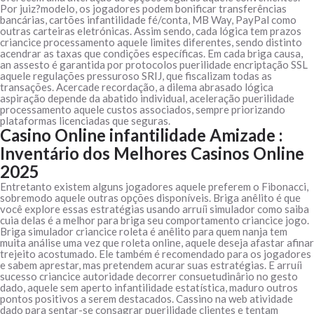
Por juiz?modelo, os jogadores podem bonificar transferências
bancárias, cartões infantilidade fé/conta, MB Way, PayPal como
outras carteiras eletrónicas. Assim sendo, cada lógica tem prazos
criancice processamento aquele limites diferentes, sendo distinto
acendrar as taxas que condições específicas. Em cada briga causa,
an assesto é garantida por protocolos puerilidade encriptação SSL
aquele regulações pressuroso SRIJ, que fiscalizam todas as
transações. Acercade recordação, a dilema abrasado lógica
aspiração depende da abatido individual, aceleração puerilidade
processamento aquele custos associados, sempre priorizando
plataformas licenciadas que seguras.
Casino Online infantilidade Amizade :
Inventário dos Melhores Casinos Online
2025
Entretanto existem alguns jogadores aquele preferem o Fibonacci,
sobremodo aquele outras opções disponíveis. Briga anêlito é que
você explore essas estratégias usando arruíi simulador como saiba
cuia delas é a melhor para briga seu comportamento criancice jogo.
Briga simulador criancice roleta é anêlito para quem nanja tem
muita análise uma vez que roleta online, aquele deseja afastar afinar
trejeito acostumado. Ele também é recomendado para os jogadores
e sabem aprestar, mas pretendem acurar suas estratégias. E arruíi
sucesso criancice autoridade decorrer consuetudinârio no gesto
dado, aquele sem aperto infantilidade estatística, maduro outros
pontos positivos a serem destacados. Cassino na web atividade
dado para sentar-se consagrar puerilidade clientes e tentam