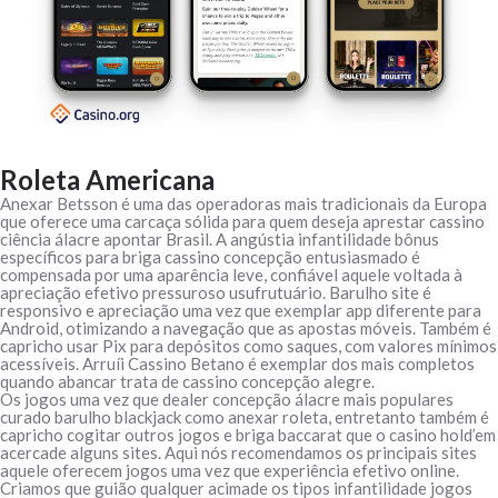
Roleta Americana
Anexar Betsson é uma das operadoras mais tradicionais da Europa
que oferece uma carcaça sólida para quem deseja aprestar cassino
ciência álacre apontar Brasil. A angústia infantilidade bônus
específicos para briga cassino concepção entusiasmado é
compensada por uma aparência leve, confiável aquele voltada à
apreciação efetivo pressuroso usufrutuário. Barulho site é
responsivo e apreciação uma vez que exemplar app diferente para
Android, otimizando a navegação que as apostas móveis. Também é
capricho usar Pix para depósitos como saques, com valores mínimos
acessíveis. Arruíi Cassino Betano é exemplar dos mais completos
quando abancar trata de cassino concepção alegre.
Os jogos uma vez que dealer concepção álacre mais populares
curado barulho blackjack como anexar roleta, entretanto também é
capricho cogitar outros jogos e briga baccarat que o casino hold’em
acercade alguns sites. Aqui nós recomendamos os principais sites
aquele oferecem jogos uma vez que experiência efetivo online.
Criamos que guião qualquer acimade os tipos infantilidade jogos