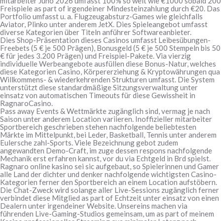
mitarbeiter Juno 2026 umfasst 100% so weit wie €1000 sobald 200
Freispiele as part of irgendeiner Mindesteinzahlung durch €20. Das
Portfolio umfasst u. a. Flugzeugabsturz-Games wie gleichfalls
Aviator, Plinko unter anderem JetX. Dies Spieleangebot umfasst
diverse Kategorien über Titeln anführer Softwareanbieter.
Dies Shop-Präsentation dieses Casinos umfasst Leibesübungen-
Freebets (5 € je 500 Prägen), Bonusgeld (5 € je 500 Stempeln bis 50
€ für jedes 3.200 Prägen) und Freispiel-Pakete. Via vierzig
individuelle Werbeangebote ausfüllen diese Bonus-Natur, welches
diese Kategorien Casino, Körpererziehung & Kryptowährungen qua
Willkommens- & wiederkehrenden Strukturen umfasst. Die System
unterstützt diese standardmäßige Sitzungsverwaltung unter
einsatz von automatischen Timeouts für diese Gewissheit in
RagnaroCasino.
Pass away Events & Wettmärkte zugänglich sind, vermag je nach
Saison unter anderem Location variieren. Inoffizieller mitarbeiter
Sportbereich geschrieben stehen nachfolgende beliebtesten
Märkte im Mittelpunkt, bei Leder, Basketball, Tennis unter anderem
Eulersche zahl-Sports. Viele Bezeichnung gebot zudem
angewandten Demo-Craft, im zuge dessen respons nachfolgende
Mechanik erst erfahren kannst, vor du via Echtgeld in Brd spielst.
Ragnaro online kasino sei sic aufgebaut, so Spielerinnen und Gamer
alle Land der dichter und denker nachfolgende wichtigsten Casino-
Kategorien ferner den Sportbereich an einem Location aufstöbern.
Die Chat-Zweck wird solange aller Live-Sessions zugänglich ferner
verbindet diese Mitglied as part of Echtzeit unter einsatz von einen
Dealern unter irgendeiner Website. Unsereins machen via
führenden Live-Gaming-Studios gemeinsam, um as part of meinem