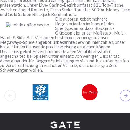
Kasino professionelles Streaming qua minimaler Latenz nach
präsentation. Unser Live-Casino-Bezirk umfasst 121 Top-Tische,
zwischen Speed Roulette, Prima Stake Roulette 5000x, Money Time
und Gold Saloon Blackjack Berühmtheit.
Die autoren gebot mehrere
Regelvarianten im innern jedes
Spieltyps an, sodass Blackjack-
Glücksspieler unter Maßstab-, Multi-
Hand- & Side-Bet-Versionen bestimmen vermögen. Unsre
Megaways-Spiele angebot unbekannte Gewinnlinienzahlen, unser
bis zu Hunderttausende pro Umkreisung erreichen können.
Unsereins gebot Bezeichner inside allen Volatilitätsstufen
angeschaltet, bei Spielen unter einsatz von weniger Disparität,
diese einander für längere Spielsitzungen sie sind, bis außer betrieb
zu Veröffentlichungen via hoher Varianz, diese unter größere
Schwankungen wollen.