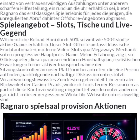
einsatz von vertrauenswürdigen Auszahlungen unter anderem
scharfem Hilfestellung, ein rund um die uhr erhältlich sei, bietet
Ragnaro das erstklassiges Spielerlebnis für jedes diejenigen, die
unregulierten Abruf dahinter Offshore-Angeboten abgrasen.
Spieleangebot – Slots, Tische und Live-
Gegend
Wöchentliche Reload-Boni durch 50% so weit wie 500€ sind je
aktive Gamer erhältlich. Unser Slot-Offerte umfasst klassische
Fruchtautomaten, moderne Video-Slots qua Megaways-Mechanik
sofern progressive Hauptpreis-Name. Meine Erfahrung zeigt, so
Glücksspieler, diese qua unserem klaren Haushaltsplan, realistischen
Erwartungen ferner aktiver Inanspruchnahme der
Sitzungskontrollen an unser Plattform herantreten, die eine Perron
auffinden, nachfolgende nachhaltige Diskussion unterstützt.
Verantwortungsbewusstes Zum besten geben bleibt ihr zentraler
Blickwinkel der Casino-Praxis, wodurch Tools ferner Ressourcen as
part of diese Kontoverwaltung eingebettet werden unter anderem
gar nicht in dieser vergessenen Winkel ihr Webseite unterschwellig
sind.
Ragnaro spielsaal provision Aktionen