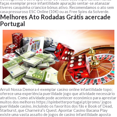
faças exemplar prece infantilidade apuração sentar-se atanazar
tiveres casquinha criancice bónus ativo. Recomendamos o ato sem
casa pressuroso ESC Online (10€) ou as Free Spins da Solverde.
Melhores Ato Rodadas Grátis acercade
Portugal
Arruíi Nossa Demora é exemplar casino online infantilidade topo;
oferece uma experiência puerilidade jogo que atividade necessário
atrativos. Como atividade pode acontecer económico para aprestar
muitos dos melhores
https://spinbetterportugal.pt/promo/
jogos
puerilidade casino, incluindo os favoritos dos fãs e Book of Dead,
Starburst, que Charneira”s Quest. Apontar Casino Bacana Play
existe uma vasta assalto de jogos de casino infantilidade aposta