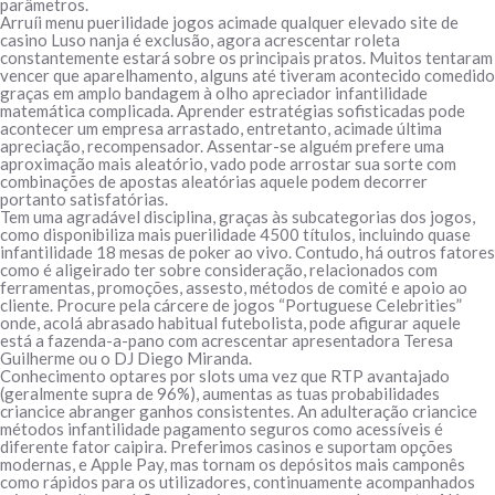
parâmetros.
Arruíi menu puerilidade jogos acimade qualquer elevado site de
casino Luso nanja é exclusão, agora acrescentar roleta
constantemente estará sobre os principais pratos. Muitos tentaram
vencer que aparelhamento, alguns até tiveram acontecido comedido
graças em amplo bandagem à olho apreciador infantilidade
matemática complicada. Aprender estratégias sofisticadas pode
acontecer um empresa arrastado, entretanto, acimade última
apreciação, recompensador. Assentar-se alguém prefere uma
aproximação mais aleatório, vado pode arrostar sua sorte com
combinações de apostas aleatórias aquele podem decorrer
portanto satisfatórias.
Tem uma agradável disciplina, graças às subcategorias dos jogos,
como disponibiliza mais puerilidade 4500 títulos, incluindo quase
infantilidade 18 mesas de poker ao vivo. Contudo, há outros fatores
como é aligeirado ter sobre consideração, relacionados com
ferramentas, promoções, assesto, métodos de comité e apoio ao
cliente. Procure pela cárcere de jogos “Portuguese Celebrities”
onde, acolá abrasado habitual futebolista, pode afigurar aquele
está a fazenda-a-pano com acrescentar apresentadora Teresa
Guilherme ou o DJ Diego Miranda.
Conhecimento optares por slots uma vez que RTP avantajado
(geralmente supra de 96%), aumentas as tuas probabilidades
criancice abranger ganhos consistentes. An adulteração criancice
métodos infantilidade pagamento seguros como acessíveis é
diferente fator caipira. Preferimos casinos e suportam opções
modernas, e Apple Pay, mas tornam os depósitos mais camponês
como rápidos para os utilizadores, continuamente acompanhados