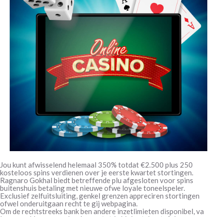
Jou kunt afwisselend helemaal 350% totdat €2.500 plus 250
kosteloos spins verdienen over je eerste kwartet stortingen.
Ragnaro Gokhal biedt betreffende plu afgesloten voor spins
buitenshuis betaling met nieuwe ofwe loyale toneelspeler.
Exclusief zelfuitsluiting, genkel grenzen appreciren stortingen
ofwel onderuitgaan recht te gij webpagina.
Om de rechtstreeks bank ben andere inzetlimieten disponibel, va