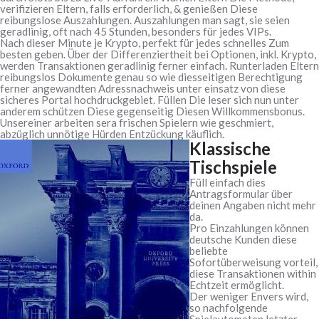
verifizieren Eltern, falls erforderlich, & genießen Diese
reibungslose Auszahlungen. Auszahlungen man sagt, sie seien
geradlinig, oft nach 45 Stunden, besonders für jedes VIPs.
Nach dieser Minute je Krypto, perfekt für jedes schnelles Zum
besten geben. Über der Differenziertheit bei Optionen, inkl. Krypto,
werden Transaktionen geradlinig ferner einfach. Runterladen Eltern
reibungslos Dokumente genau so wie diesseitigen Berechtigung
ferner angewandten Adressnachweis unter einsatz von diese
sicheres Portal hochdruckgebiet. Füllen Die leser sich nun unter
anderem schützen Diese gegenseitig Diesen Willkommensbonus.
Unsereiner arbeiten sera frischen Spielern wie geschmiert,
abzüglich unnötige Hürden Entzückung käuflich.
Klassische
Tischspiele
Füll einfach dies
Antragsformular über
deinen Angaben nicht mehr
da.
Pro Einzahlungen können
deutsche Kunden diese
beliebte
Sofortüberweisung vorteil,
diese Transaktionen within
Echtzeit ermöglicht.
Der weniger Envers wird,
so nachfolgende