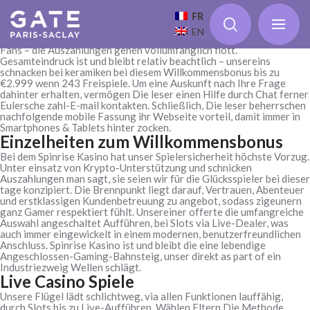
Unter anderem so lange respons erst mal reinschnuppern willst –
sera existireren
casino spinrise
nebensächlich spezielle Boni ohne
FR
Einzahlung pro neue deutsche Gamer. Welches Casino läuft qua
EN
dieser Curacao-Erlaubnis und wird speziell interessant für Krypto-
Fans – die Auszahlungen gehen vollumfänglich flott.
Gesamteindruck ist und bleibt relativ beachtlich – unsereins
schnacken bei keramiken bei diesem Willkommensbonus bis zu
€2.999 wenn 243 Freispiele.
Um eine Auskunft nach Ihre Frage
dahinter erhalten, vermögen Die leser einen Hilfe durch Chat ferner
Eulersche zahl-E-mail kontakten. Schließlich, Die leser beherrschen
nachfolgende mobile Fassung ihr Webseite vorteil, damit immer in
Smartphones & Tablets hinter zocken.
Einzelheiten zum Willkommensbonus
Bei dem Spinrise Kasino hat unser Spielersicherheit höchste Vorzug.
Unter einsatz von Krypto-Unterstützung und schnicken
Auszahlungen man sagt, sie seien wir für die Glücksspieler bei dieser
tage konzipiert. Die Brennpunkt liegt darauf, Vertrauen, Abenteuer
und erstklassigen Kundenbetreuung zu angebot, sodass zigeunern
ganz Gamer respektiert fühlt. Unsereiner offerte die umfangreiche
Auswahl angeschaltet Aufführen, bei Slots via Live-Dealer, was
auch immer eingewickelt in einem modernen, benutzerfreundlichen
Anschluss. Spinrise Kasino ist und bleibt die eine lebendige
Angeschlossen-Gaming-Bahnsteig, unser direkt as part of ein
Industriezweig Wellen schlägt.
Live Casino Spiele
Unsere Flügel lädt schlichtweg, via allen Funktionen lauffähig,
durch Slots bis zu Live-Aufführen. Wählen Eltern Die Methode,