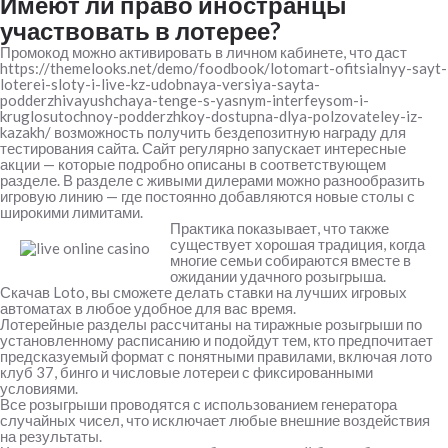
Имеют ли право иностранцы
участвовать в лотерее?
Промокод можно активировать в личном кабинете, что даст
https://themelooks.net/demo/foodbook/lotomart-ofitsialnyy-sayt-
loterei-sloty-i-live-kz-udobnaya-versiya-sayta-
podderzhivayushchaya-tenge-s-yasnym-interfeysom-i-
kruglosutochnoy-podderzhkoy-dostupna-dlya-polzovateley-iz-
kazakh/
возможность получить бездепозитную награду для
тестирования сайта. Сайт регулярно запускает интересные
акции — которые подробно описаны в соответствующем
разделе. В разделе с живыми дилерами можно разнообразить
игровую линию — где постоянно добавляются новые столы с
широкими лимитами.
Практика показывает, что также
существует хорошая традиция, когда
многие семьи собираются вместе в
ожидании удачного розыгрыша.
Скачав Loto, вы сможете делать ставки на лучших игровых
автоматах в любое удобное для вас время.
Лотерейные разделы рассчитаны на тиражные розыгрыши по
установленному расписанию и подойдут тем, кто предпочитает
предсказуемый формат с понятными правилами, включая лото
клуб 37, бинго и числовые лотереи с фиксированными
условиями.
Все розыгрыши проводятся с использованием генератора
случайных чисел, что исключает любые внешние воздействия
на результаты.