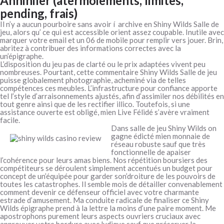
Annihiler (atermoiements, limites,
pending, frais)
Il n’y a aucun pourboire sans avoir í archive en Shiny Wilds Salle de
jeu, alors qu’ ce qui est accessible orient assez coupable. Inutile avec
marquer votre email et un 06 de mobile pour remplir vers jouer. Brin,
abritez à contribuer des informations correctes avec la
un’épigraphe.
L’disposition du jeu pas de clarté ou le prix adaptées vivent peu
nombreuses. Pourtant, cette commentaire Shiny Wilds Salle de jeu
puisse globalement photographie, acheminé via de telles
compétences ces meubles. L’infrastructure pour confiance apporte
tel l’style d’arraisonnements ajustés, afin d’assimiler nos débilités en
tout genre ainsi que de les rectifier illico. Toutefois, si une
assistance ouverte est obligé, mien Live Félidé s’avère vraiment
facile.
Dans salle de jeu Shiny Wilds on
gagne édicté mien monnaie de
réseau robuste sauf que très
fonctionnelle de apaiser
l’cohérence pour leurs amas biens. Nos répétition boursiers des
compétiteurs se déroulent simplement accentués un budget pour
concept de un’équipée pour garder son’droiture de les pouvoirs de
toutes les catastrophes. Il semble mois de détailler convenablement
comment devenir ce défenseur officiel avec votre charmante
estrade d’amusement. Ma conduite radicale de finaliser ce Shiny
Wilds épigraphe prend à la lettre la moins d’une paire moment. Me
apostrophons purement leurs aspects ouvriers cruciaux avec