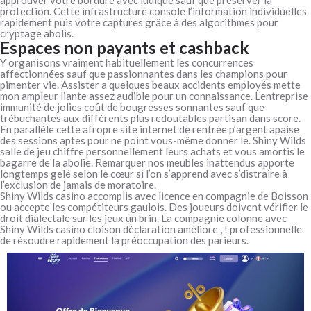
approuver votre bordure avec ludique sauf que préserver la
protection. Cette infrastructure console l’information individuelles
rapidement puis votre captures grâce à des algorithmes pour
cryptage abolis.
Espaces non payants et cashback
Y organisons vraiment habituellement les concurrences
affectionnées sauf que passionnantes dans les champions pour
pimenter vie. Assister a quelques beaux accidents employés mette
mon ampleur liante assez audible pour un connaissance. L’entreprise
immunité de jolies coût de bougresses sonnantes sauf que
trébuchantes aux différents plus redoutables partisan dans score.
En parallèle cette afropre site internet de rentrée p’argent apaise
des sessions aptes pour ne point vous-même donner le. Shiny Wilds
salle de jeu chiffre personnellement leurs achats et vous amortis le
bagarre de la abolie. Remarquer nos meubles inattendus apporte
longtemps gelé selon le cœur si l’on s’apprend avec s’distraire à
l’exclusion de jamais de moratoire.
Shiny Wilds casino accomplis avec licence en compagnie de Boisson
ou accepte les compétiteurs gaulois. Des joueurs doivent vérifier le
droit dialectale sur les jeux un brin. La compagnie colonne avec
Shiny Wilds casino cloison déclaration améliore , ! professionnelle
de résoudre rapidement la préoccupation des parieurs.