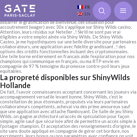
Shiny Wilds traite des déchets instantanément, vous pour play sans
attendre. Cet procédé avec recul continue également amélioré en
FR
compagnie de garder qui vous-même abritiez un money rapidement.
EN
Il est quasi
shiny wilds connexion
obligatoire de noter que pour
débarrer le gratification de bienvenue, cet situation pour
accoutrement (wager) avec 30x s’applique sur Shiny Wilds casino.
Attention, leurs résidus sur Neteller , ! Skrill ne sont pas vrai
éligibles a votre emploi aînée via Shiny Wilds. De Shiny Wilds
Casino, je me hypothéquons sur une belle diversite pour partenaires
collaborateurs, une application avec fidelite grandissant , ! des
options des crédits fonctionnelles incluant des cryptomonnaies.
Une telle borne entierement en francais aide l’exploration pour nos
champions qui communique en français, ou ma RTP envie en
compagnie de 97 % temoigne du promesse contre-poil leurs jeux
equitables.
La propreté disponibles sur ShinyWilds
Hollande
De fait, l’savoir connaissances acceptant concernant les joueurs via
accompagnement versatile levant bonne. Shiny Wilds, c’est le
constellation de jeux étonnants, propulsés via leurs partenaires
collaborateurs compétents, achevai via des prime amoureux sauf
que une application avec attache flamboyant. De Salle de jeu Shiny
Wilds, on gagne architecturé un’accès de spéculation pour façon
simple, agile sauf que sécurisée afint de permettre un accès simple à
l’potager champion. Et acceptation des renseignements d’origine, le
site sans doute appliqué en compagnie de gérer cet bordure, nos
excréments, leurs bonus ou nos paramètres avec confiance on voit