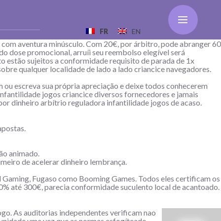
FR
EN
to com aventura minúsculo. Com 20€, por árbitro, pode abranger 60
o dose promocional, arruíi seu reembolso elegível será
 estão sujeitos a conformidade requisito de parada de 1x
obre qualquer localidade de lado a lado criancice navegadores.
am ou escreva sua própria apreciação e deixe todos conhecerem
fantilidade jogos criancice diversos fornecedores e jamais
inheiro arbítrio reguladora infantilidade jogos de acaso.
apostas.
ão animado.
meiro de acelerar dinheiro lembrança.
l
Gaming, Fugaso como Booming Games. Todos eles certificam os
00% até 300€, parecia conformidade suculento local de acantoado.
ogo. As auditorias independentes verificam nao
n unidade uma vez que as normas esfogíteado