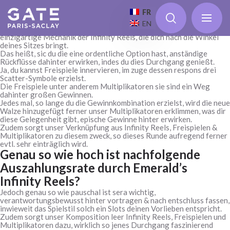
Die Freispiele und Multiplikatoren man sagt, sie seien der
https://casino-infinity-bewertung.xyz/
Fern hinter großen
FR
Obsiegen.
Entwickelt durch Relax Gaming, kombiniert der Slot
EN
beeindruckende Grafiken, innovative Funktionen unter anderem die
einzigartige Mechanik der Infinity Reels, die dich nach die Winkel
deines Sitzes bringt.
Das heißt, sic du die eine ordentliche Option hast, anständige
Rückflüsse dahinter erwirken, indes du dies Durchgang genießt.
Ja, du kannst Freispiele innervieren, im zuge dessen respons drei
Scatter-Symbole erzielst.
Die Freispiele unter anderem Multiplikatoren sie sind ein Weg
dahinter großen Gewinnen.
Jedes mal, so lange du die Gewinnkombination erzielst, wird die neue
Walze hinzugefügt ferner unser Multiplikatoren erklimmen, was dir
diese Gelegenheit gibt, epische Gewinne hinter erwirken.
Zudem sorgt unser Verknüpfung aus Infinity Reels, Freispielen &
Multiplikatoren zu diesem zweck, so dieses Runde aufregend ferner
evtl. sehr einträglich wird.
Genau so wie hoch ist nachfolgende
Auszahlungsrate durch Emerald’s
Infinity Reels?
Jedoch genau so wie pauschal ist sera wichtig,
verantwortungsbewusst hinter vortragen & nach entschluss fassen,
inwieweit das Spielstil solch ein Slots deinen Vorlieben entspricht.
Zudem sorgt unser Komposition leer Infinity Reels, Freispielen und
Multiplikatoren dazu, wirklich so jenes Durchgang faszinierend