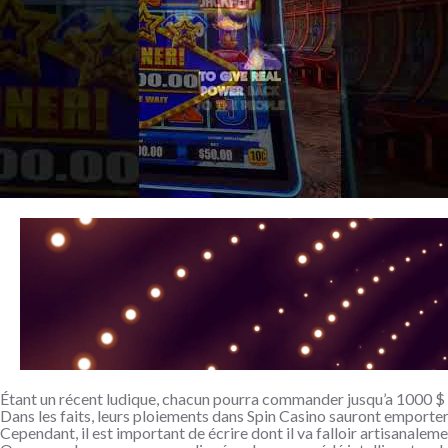
Étant un récent ludique, chacun pourra commander jusqu’a 1000 $ 
Dans les faits, leurs ploiements dans Spin Casino sauront emporte
Cependant, il est important de écrire dont il va falloir artisanalemen