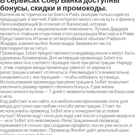
бонусы, скидки и промокоды.
Валенсия исторически не боится Райо, выиграв только один из
предыдущих 6 матчей. Райо потратил много сил на путь к финалу
Лиги конференций (в отличие от Валенсии), которая
прохлаждалась в национальном чемпионате. Лучано Дардери
является главным открытием этого розыгрыша Мастерса в Риме.
Представитель Италии в четвертьфинале обыграл Рафаэля
Жодара, а ранее выбил Александра Зверева из числа
претендентов на титул.
Промокоды 1xbet предоставляются индивидуально и могут быть
удержаны букмекером. Для активации промокода 1xbet его
нужно ввести в соответствующее поле при регистрации. Наряду
с этим, порядок ввода промокода зависит от варианта
регистрации и может отличаться. Рекомендуется внимательно
ознакомиться с инструкцией — чтобы избежать путаницы.
Использование промокода при регистрации в 1xBet позволяет
увеличить размер приветственного бонуса. Срок жизни
начисленного купона — 7 дней с момента появления на бонусном
счёте.
Код работает и на сайте, и в мобильном приложении, поле для
ввода доступно при любом способе регистрации. Стоит ли
использовать промокод 1xBet или у конкурентов условия
лучше? Многие ищут поле для кода уже после создания аккаунта
— но в 1xBet это невозможно. Регистрационный промокод
принимается только при создании профиля, после уже нельзя, и
поддержка не поможет. Промокод Фонбет даёт реальный шанс
забрать ощутимый бонус.