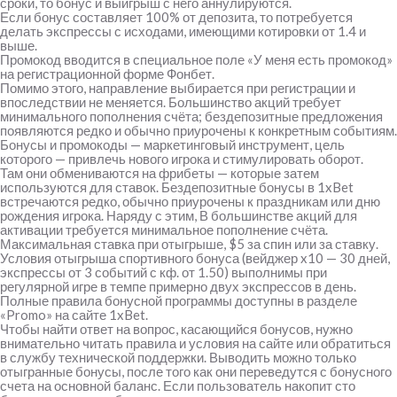
сроки, то бонус и выигрыш с него аннулируются.
Если бонус составляет 100% от депозита, то потребуется
делать экспрессы с исходами, имеющими котировки от 1.4 и
выше.
Промокод вводится в специальное поле «У меня есть промокод»
на регистрационной форме Фонбет.
Помимо этого, направление выбирается при регистрации и
впоследствии не меняется. Большинство акций требует
минимального пополнения счёта; бездепозитные предложения
появляются редко и обычно приурочены к конкретным событиям.
Бонусы и промокоды — маркетинговый инструмент, цель
которого — привлечь нового игрока и стимулировать оборот.
Там они обмениваются на фрибеты — которые затем
используются для ставок. Бездепозитные бонусы в 1xBet
встречаются редко, обычно приурочены к праздникам или дню
рождения игрока. Наряду с этим, В большинстве акций для
активации требуется минимальное пополнение счёта.
Максимальная ставка при отыгрыше, $5 за спин или за ставку.
Условия отыгрыша спортивного бонуса (вейджер x10 — 30 дней,
экспрессы от 3 событий с кф. от 1.50) выполнимы при
регулярной игре в темпе примерно двух экспрессов в день.
Полные правила бонусной программы доступны в разделе
«Promo» на сайте 1xBet.
Чтобы найти ответ на вопрос, касающийся бонусов, нужно
внимательно читать правила и условия на сайте или обратиться
в службу технической поддержки. Выводить можно только
отыгранные бонусы, после того как они переведутся с бонусного
счета на основной баланс. Если пользователь накопит сто