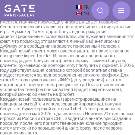
Ставки на матчи с коэффициентом 1.0 не учитываются. Новые
пользователи сайта БК 1xBet могут воспользоваться шансом
FR
увеличить приветственный бонус. При создании личного
EN
аккаунта система предлагает активировать промокод, если он
имеется. Наличие промокода у игрока БК 1хБет позволяет
бесплатно заключить пари на спорт или сыграть в виртуальные
игры. Букмекер 1хБет дарит бонус в день рождения
зарегистрированным пользователям.
Заслуживает внимания тот
факт, что промокод отправляют в личный кабинет игрока и
дублируют в сообщении на зарегистрированный телефон.
Каждый новый клиент может рассчитывать на приветственное
поощрение
imper-tour.kz
. Использование специального
промокода дает бонусы или фрибет игроку. Помимо бонусов,
клиенты букмекерской конторы могут получить и фрибет. В 2026
году действует акция, согласно которой бесплатная ставка
предоставляется за полное заполнение личного профиля. Для
этого беттору нужно указать ФИО (дату рождения), а затем
подтвердить номер и электронную почту. После выполнения
условий (на телефон пользователя придет секретный код),
который можно обменять на фрибет.
Каждый новый пользователь (зарегистрировавшийся на
официальном сайте и использовавший промокод), получит
бонусы от букмекерской конторы 1xbet. Регистрационным
промокодом на май 2026 года является «Newbons21» для новых
игроков из России и стран СНГ. Вводится в анкете при создании
профиля, после чего приветственное начисление приходит
автоматически по повышенной шкале, сразу после первого
пополнения счёта.