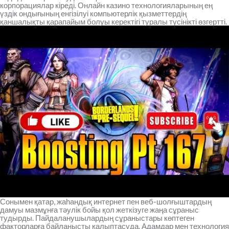
корпорациялар кіреді. Онлайн казино технологияларының ең
үздік ондығының енгізілуі компьютерлік қызметтердің
қаншалықты қарапайым болуы керектігі туралы түсінікті өзгертті.
Сонымен қатар, жаһандық интернет пен веб-шолғыштардың
дамуы мазмұнға тәулік бойы қол жеткізуге жаңа сұраныс
тудырды. Пайдаланушылардың сұраныстары көптеген
факторларға байланысты қалыптасуда. Адамдар мен технология