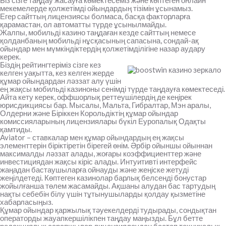
Біз сізге таңдау жасауға көмектесеміз және көптеген онлайн
мекемелерде қолжетімді ойындардың тізімін ұсынамыз.
Егер сайттың лицензиясы болмаса, басқа факторларға
қарамастан, ол автоматты түрде ұсынылмайды.
Жалпы, мобильді казино таңдаған кезде сайттың немесе
қолданбаның мобильді нұсқасының сапасына, сондай-ақ
ойындар мен мүмкіндіктердің қолжетімділігіне назар аудару
керек.
Біздің рейтингтеріміз сізге кез
келген уақытта, кез келген жерде
құмар ойындардан ләззат алу үшін
ең жақсы мобильді казиноны сенімді түрде таңдауға көмектеседі.
Айта кету керек, оффшорлық реттеушілердің де кеңірек
юрисдикциясы бар. Мысалы, Мальта, Гибралтар, Мэн аралы,
Олдерни және Біріккен Корольдіктің құмар ойындар
комиссияларының лицензиялары бүкіл Еуропалық Одақты
қамтиды.
Aviator – ставкалар мен құмар ойындардың ең жақсы
элементтерін біріктіретін бірегей өнім. Әрбір ойыншы ойыннан
максималды ләззат алады, жоғары коэффициенттер және
инвестициядан жақсы кіріс алады. Интуитивті интерфейс
жаңадан бастаушыларға ойнауды және жеңіске жетуді
жеңілдетеді. Көптеген казинолар барлық белсенді бонустар
жойылғанша төлем жасамайды. Ақшаны алудан бас тартудың
нақты себебін білу үшін тұтынушыларды қолдау қызметіне
хабарласыңыз.
Құмар ойындар қаржылық тәуекелдерді тудырады, сондықтан
операторды жауапкершілікпен таңдау маңызды. Бұл бетте