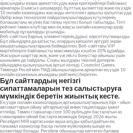
арасындағы өзара әрекеттесудің жаңа критерийлері байланыс
арналары (сымсыз шешімдер), бұлттық қызметтер және ең үздік
10 онлайн казинодағы жасанды интеллект арқылы қалыптасуда.
Әрбір жаңа технология пайдаланушылардың күтулерінің
болашақтағы өсуінің бастапқы нүктесі болып табылады. Тіпті
рейтингі төмен клубтар мен ең жақсы онлайн казинолар қазір
мобильді нұсқаларды ұсынады.
Веб-сайттың барлық элементтерінің дұрыс көрсетілуі маңызды.
Бұл ойындарға да қатысты, олардың көпшілігі әртүрлі экран
ажыратымдылықтарына бейімделген. Веб-сайттағы VIP
мәртебеңізге байланысты максималды кэшбэк 20% құрайды.
Жасырын шарттар жоқ, және
yar.mk.ru
бонустар ойыншы үшін
шынымен де пайдалы. Соңғы жылдары тікелей дилерлік
ойындарға қызығушылық артып келеді. Cosmolot Games.
Төменде Ресей мен ТМД ойыншыларына арналған ең үздік 10
онлайн казиноның ағымдағы рейтингісі берілген.
Бұл сайттардың негізгі
сипаттамаларын тез салыстыруға
мүмкіндік беретін жиынтық кесте.
Ең үздік онлайн казинолардың артықшылықтарының бірі – ойын
автоматтарын ойнау айтарлықтай инвестицияларды қажет
етпейді. Төмен ставкалар сізге 100 рубльден басталатын аз
сомалармен ойнай бастауға мүмкіндік береді. 2026 жылы
Ресейдегі MIR картасынан ақша алуды қабылдайтын ең
танымал казинолар басқа төлем жүйелерінің ішінде ең
қолжетімді болады. Ресейлік ойыншылар көптеген балама