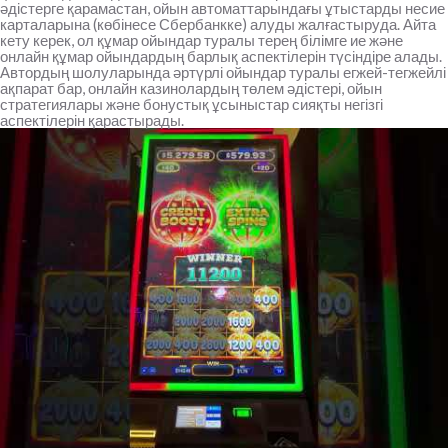
әдістерге қарамастан, ойын автоматтарындағы ұтыстарды несие
карталарына (көбінесе Сбербанкке) алуды жалғастыруда. Айта
кету керек, ол құмар ойындар туралы терең білімге ие және
онлайн құмар ойындардың барлық аспектілерін түсіндіре алады.
Автордың шолуларында әртүрлі ойындар туралы егжей-тегжейлі
ақпарат бар, онлайн казинолардың төлем әдістері, ойын
стратегиялары және бонустық ұсыныстар сияқты негізгі
аспектілерін қарастырады.