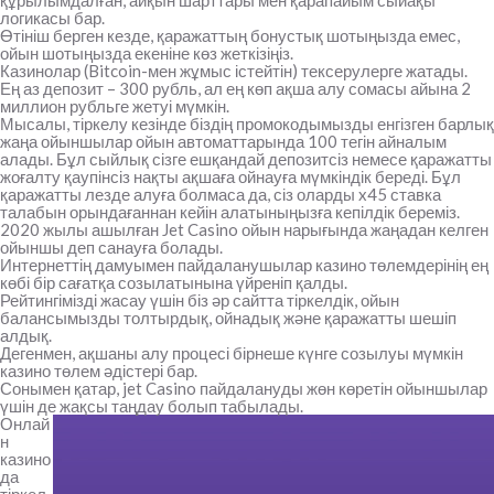
құрылымдалған, айқын шарттары мен қарапайым сыйақы
логикасы бар.
Өтініш берген кезде, қаражаттың бонустық шотыңызда емес,
ойын шотыңызда екеніне көз жеткізіңіз.
Казинолар (Bitcoin-мен жұмыс істейтін) тексерулерге жатады.
Ең аз депозит – 300 рубль, ал ең көп ақша алу сомасы айына 2
миллион рубльге жетуі мүмкін.
Мысалы, тіркелу кезінде біздің промокодымызды енгізген барлық
жаңа ойыншылар ойын автоматтарында 100 тегін айналым
алады. Бұл сыйлық сізге ешқандай депозитсіз немесе қаражатты
жоғалту қаупінсіз нақты ақшаға ойнауға мүмкіндік береді. Бұл
қаражатты лезде алуға болмаса да, сіз оларды x45 ставка
талабын орындағаннан кейін алатыныңызға кепілдік береміз.
2020 жылы ашылған Jet Casino ойын нарығында жаңадан келген
ойыншы деп санауға болады.
Интернеттің дамуымен пайдаланушылар казино төлемдерінің ең
көбі бір сағатқа созылатынына үйреніп қалды.
Рейтингімізді жасау үшін біз әр сайтта тіркелдік, ойын
балансымызды толтырдық, ойнадық және қаражатты шешіп
алдық.
Дегенмен, ақшаны алу процесі бірнеше күнге созылуы мүмкін
казино төлем әдістері бар.
Сонымен қатар, jet Casino пайдалануды жөн көретін ойыншылар
үшін де жақсы таңдау болып табылады.
Онлай
н
казино
да