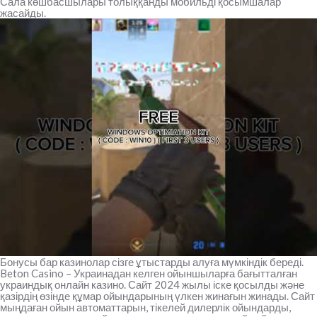
Сала көшбасшылары толыққанды мобильді қосымшалар
жасайды.
Бонусы бар казинолар сізге ұтыстарды алуға мүмкіндік береді.
Beton Casino – Украинадан келген ойыншыларға бағытталған
украиндық онлайн казино. Сайт 2024 жылы іске қосылды және
қазірдің өзінде құмар ойындарының үлкен жинағын жинады. Сайт
мыңдаған ойын автоматтарын, тікелей дилерлік ойындарды,