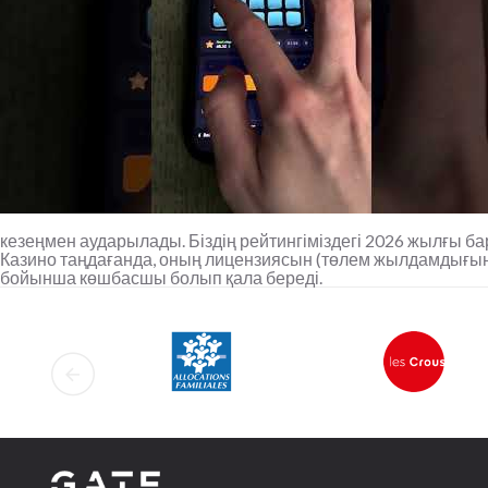
кезеңмен аударылады. Біздің рейтингіміздегі 2026 жылғы бар
Казино таңдағанда, оның лицензиясын (төлем жылдамдығын),
бойынша көшбасшы болып қала береді.