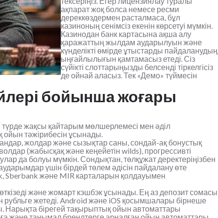
тексеріңіз. Егер лицензиялау туралы
ақпарат жоқ болса немесе ресми
дереккөздермен расталмаса, бұл
казиноның сенімсіз екенін көрсетуі мүмкін.
Казинодан банк картасына ақша алу
қаражаттың жылдам аударылуын және
күнделікті өмірде ұтыстарды пайдаланудың
ыңғайлылығын қамтамасыз етеді. Сіз
сүйікті слоттарыңызды белсенді тіркелгісіз
де ойнай аласыз. Тек «Демо» түймесін
ийлері бойынша жоғары
 түрде жақсы қайтарым мөлшерлемесі мен әділ
 ойын тәжірибесін ұсынады.
дар, жолдар және сызықтар саны, сондай-ақ бонустық
олдар (жабысқақ және кеңейетін wilds), прогрессивті
улар да болуы мүмкін. Сондықтан, төлқұжат деректеріңізбен
аударымдар үшін бірдей төлем әдісін пайдалану өте
k, Sberbank және MIR карталарын қолдауымен
 өткізеді және жомарт кэшбэк ұсынады. Ең аз депозит сомасы
он рубльге жетеді. Android және iOS қосымшалары бірнеше
ы. Нарықта бірегей тақырыптық ойын автоматтары
арға және танымал брендтерге арналған ойын автоматтары