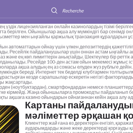
Recherche
р ең үздік лицензияланған онлайн казинолардың тізімі бері
тта берілген. Ойыншылар ақша алу мүмкіндігі бар сенімді 
қызметтер мен ыңғайлы қаржылық транзакция құралдарын ұс
ын автоматтарын ойнау үшін үлкен депозиттердің қажеттілі
алады. Ресейлік пайдаланушылар үшін оннан астам ыңғайлы а
аз және ең көп лимиттерін анықтайды. Шектеулер бір реттік 
данылады. Ресейде 100-ден астам ойын мекемесі жұмыс істе
зиноларда ақша алудың ең аз сомасы елуден жүз рубльге дейін
кіндік береді. Интернет тек беделді клубтармен толтырылм
ұрастырған кезде сарапшылар ескеретін негізгі факторлард
ды жақсартады.
ен (ноутбуктардан), смартфондардан немесе планшеттерден
е кірмейді. Жаңа ойыншыларға промокодты пайдаланып бону
ақты ақшаға казино ойындарын ойнағаннан кейін ақша алу әді
Картаны пайдалануды
мәліметтер әрқашан қо
Клиенттер жай ғана өз деректерін енгізіп, қараж
аударымдарды және жеке деректерді қорғауды қа
дейінгі үлкен соманы аудару мүмкіндігі. Skrill