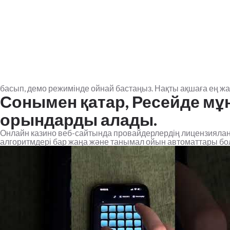
басып, демо режимінде ойнай бастаңыз. Нақты ақшаға ең жа
Сонымен қатар, Ресейде мұ
орындарды алады.
Онлайн казино веб-сайтында провайдерлердің лицензияланғ
алгоритмдері бар жаңа және танымал ойын автоматтары бо