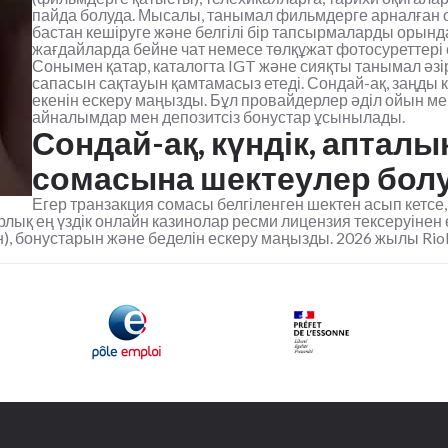
пайда болуда. Мысалы, танымал фильмдерге арналған о
бастан кешіруге және белгілі бір тапсырмаларды орынд
жағдайларда бейне чат немесе төлқұжат фотосуреттері 
Сонымен қатар, каталогта IGT және сияқты танымал әзі
сапасын сақтауын қамтамасыз етеді. Сондай-ақ, заңды
екенін ескеру маңызды. Бұл провайдерлер әділ ойын мен 
айналымдар мен депозитсіз бонустар ұсынылады.
Сондай-ақ, күндік, аптал
сомасына шектеулер болу
Егер транзакция сомасы белгіленген шектен асып кетсе,
лық ең үздік онлайн казинолар ресми лицензия тексеруінен ө
 бонустарын және беделін ескеру маңызды. 2026 жылы Riobet