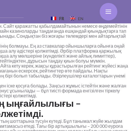
FR
EN
лген. Сайт қаражатты қабылдамайтынын немесе өңдемейтінін
онлайн казиноларды таңдағанда ешқандай қиындықтарға тап
ынады. Сондықтан біз жоғары төлемдері мен айтарлықтай
гінің болмауы. Ең аз ставкалар ойыншыларға ойынға оңай
қша алу әдістері қолжетімді. Әрбір платформа қаржылық
ақша алу мөлшеріне (күнделікті және айлық лимиттер),
йтіндіктен, дұрысын таңдау қиын болуы мүмкін.
. Айта кету керек, жақсы құрастырылған рейтинг жүйесі жаңа
ағанын ескерсек, рейтингтер өте пайдалы. Нақты
ың бірі болып табылады. Әзірлеушілер каталогтарын үнемі
 іске қосуға болады. Заңсыз жұмыс істейтін және жалған
с ұсынылады — бұл тиісті формада енгізілген тіркелу
стері қолжетімді.
ң ыңғайлылығы –
лжетімді.
аттың шоттарына түсуін күтеді. Бұл танымал жүйе жылдам
мтамасыз етеді. Тағы бір артықшылығы – 200 000 еуроға
 көптеген ойын платформаларымен қолдау табады және клиент