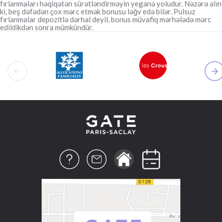
fırlanmaları həqiqətən sürətləndirməyin yeganə yoludur. Nəzərə alın
ki, beş dəfədən çox mərc etmək bonusu ləğv edə bilər. Pulsuz
fırlanmalar depozitlə dərhal deyil, bonus müvafiq mərhələdə mərc
edildikdən sonra mümkündür.