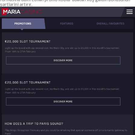
şərtlərini artırır.