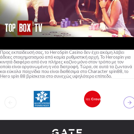
Προς εκπαίδευσή σας, το HeroSpin Casino δεν έχει ακόμη λάβει
άδειες στοιχηματισμού από καμία ρυθμιστική αρχή. Το Herospin για
κινητά διαφέρει από ένα πλήρες καζίνο μόνο στον τρόπο με τον
οποίο είναι οργανωμένη η νέα διατροφή. Τώρα, σε αυτά τα ζωντανά
και εύκολα παιχνίδια που είναι διαθέσιμα στο Character spin88, το
Hero spin 88 βρίσκεται στο συνεχώς υψηλότερο επίπεδο.