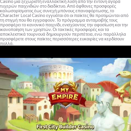
Casino μια ξεχωριστή εναλλακτική λύση από την έντονη αγορά
τυχερών παιχνιδιών στο διαδίκτυο. Από άφθονες προσφορές
καλωσορίσματος έως συνεχή μπόνους επαναφόρτωσης, το
Character Local Casino εγγυάται ότι οι παίκτες θα προτιμώνται από
τη στιγμή που θα εγγραφούν. Το πρόγραμμα ανταμοιβής τους
προσφέρει το κανονικό παιχνίδι, ενισχύοντας την αφοσίωση και την
ικανοποίηση των χρηστών. Οι τακτικές προσφορές και τα
αποκλειστικά τουρνουά δημιουργούν περιπέτεια, ενώ παράλληλα
προσφέρετε στους παίκτες περισσότερες ευκαιρίες να κερδίσουν
πολλά.