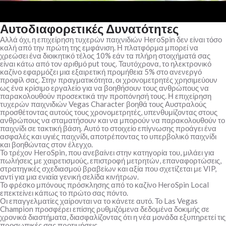
Αυτοδιαφορετικές Δυνατότητες
Αλλά όχι, η επιχείρηση τυχερών παιχνιδιών HeroSpin δεν είναι τόσο
καλή από την πρώτη της εμφάνιση. Η πλατφόρμα μπορεί να
χρεώσει ένα διοικητικό τέλος 10% εάν τα πλήρη στοιχήματά σας
είναι κάτω από τον αριθμό put τους. Ταυτόχρονα, το ηλεκτρονικό
καζίνο εφαρμόζει μια εξαιρετική προμήθεια 5% στο ανενεργό
προφίλ σας. Στην πραγματικότητα, οι χρονομετρητές χρησιμεύουν
ως ένα κρίσιμο εργαλείο για να βοηθήσουν τους ανθρώπους να
παρακολουθούν προσεκτικά την προπόνησή τους. Η επιχείρηση
τυχερών παιχνιδιών Vegas Character βοηθά τους Αυστραλούς
προσθέτοντας αυτούς τους χρονομετρητές, υπενθυμίζοντας στους
ανθρώπους να σταματήσουν και να μπορούν να παρακολουθούν το
παιχνίδι σε τακτική βάση. Αυτό το στοιχείο επίγνωσης προάγει ένα
ασφαλές και υγιές παιχνίδι, αποτρέποντας το υπερβολικό παιχνίδι
και βοηθώντας στον έλεγχο.
Το τρέχον HeroSpin, που ανεβαίνει στην κατηγορία του, μιλάει για
πωλήσεις με χαιρετισμούς, επιστροφή μετρητών, επαναφορτώσεις,
στρατηγικές σχεδιασμού βραβείων και αξία που σχετίζεται με VIP,
αντί για μια ενιαία γενική σελίδα κινήτρων.
Το φρέσκο ​​μπόνους πρόσκλησης από το καζίνο HeroSpin Local
επεκτείνει κάπως το πρώτο σας πόντο.
Οι επαγγελματίες χαίρονται να το κάνετε αυτό. Το Las Vegas
Champion προσφέρει επίσης ρυθμιζόμενα δεδομένα δοκιμής σε
χρονικά διαστήματα, διασφαλίζοντας ότι η νέα μονάδα εξυπηρετεί τις
προσωπικές σας προτιμήσεις.