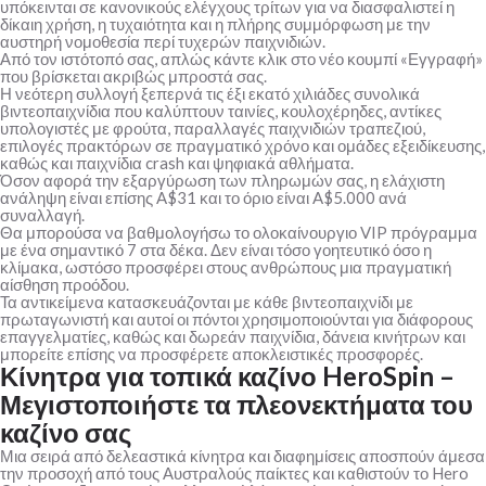
υπόκεινται σε κανονικούς ελέγχους τρίτων για να διασφαλιστεί η
δίκαιη χρήση, η τυχαιότητα και η πλήρης συμμόρφωση με την
αυστηρή νομοθεσία περί τυχερών παιχνιδιών.
Από τον ιστότοπό σας, απλώς κάντε κλικ στο νέο κουμπί «Εγγραφή»
που βρίσκεται ακριβώς μπροστά σας.
Η νεότερη συλλογή ξεπερνά τις έξι εκατό χιλιάδες συνολικά
βιντεοπαιχνίδια που καλύπτουν ταινίες, κουλοχέρηδες, αντίκες
υπολογιστές με φρούτα, παραλλαγές παιχνιδιών τραπεζιού,
επιλογές πρακτόρων σε πραγματικό χρόνο και ομάδες εξειδίκευσης,
καθώς και παιχνίδια crash και ψηφιακά αθλήματα.
Όσον αφορά την εξαργύρωση των πληρωμών σας, η ελάχιστη
ανάληψη είναι επίσης A$31 και το όριο είναι A$5.000 ανά
συναλλαγή.
Θα μπορούσα να βαθμολογήσω το ολοκαίνουργιο VIP πρόγραμμα
με ένα σημαντικό 7 στα δέκα. Δεν είναι τόσο γοητευτικό όσο η
κλίμακα, ωστόσο προσφέρει στους ανθρώπους μια πραγματική
αίσθηση προόδου.
Τα αντικείμενα κατασκευάζονται με κάθε βιντεοπαιχνίδι με
πρωταγωνιστή και αυτοί οι πόντοι χρησιμοποιούνται για διάφορους
επαγγελματίες, καθώς και δωρεάν παιχνίδια, δάνεια κινήτρων και
μπορείτε επίσης να προσφέρετε αποκλειστικές προσφορές.
Κίνητρα για τοπικά καζίνο HeroSpin –
Μεγιστοποιήστε τα πλεονεκτήματα του
καζίνο σας
Μια σειρά από δελεαστικά κίνητρα και διαφημίσεις αποσπούν άμεσα
την προσοχή από τους Αυστραλούς παίκτες και καθιστούν το Hero