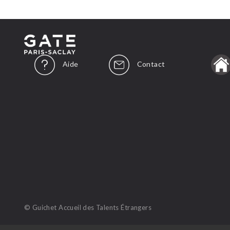
Aide
Contact
© Guichet Accueil des Talents Étrangers