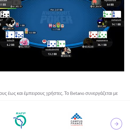
ιους έως και έμπειρους χρήστες. Το Betano συνεργάζεται με