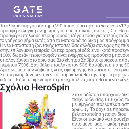
Το ολοκαίνουργιο σύστημα VIP προσφέρει αρκετό
herospin VIP
χ
προσφέρει λογική πληρωμή για τους τυπικούς παίκτες. Στο Heros
προσφέρει πολλούς περιορισμούς τζόγου τόσο για απλούς παίκτε
το γρήγορο βήμα εκτός από το Μπακαρά, το δικό μας πρόγραμμα 
Η νέα κατάσταση ζωντανής ιστοσελίδας αλλάζει συνεχώς τις πιθα
στην επιλεγμένη εταιρεία. Οι περιορισμοί εδώ είναι κατά προσ
100% δωρεάν περιστροφών είναι ενεργές ως πρόσθετο μπόνους χ
υπολογίζονται στο όριο σας. Στο κίνητρο Σαββατοκύριακου, απ
περίπου 700€. Εάν βάλετε τουλάχιστον 50€, θα λάβετε επίσης 
Αμέσως μετά την λήψη της νέας εφαρμογής, θα χρειαστεί να εργασ
Συμπεριλαμβανόμενο, γενικά, παρακολουθώ την πορεία μερικών 
cricket. Εδώ περιμένουμε το μπέιζμπολ να χτυπηθεί και να ελέγ
Σχόλιο HeroSpin
Στο διαδίκτυο υπάρχουν δικα
παιχνιδιών σας. Ευτυχώς, τα
με υψηλούς πολλαπλασιαστές
SpinCity. Το αρχείο υπηρεσ
βελτιστοποίηση παιχνιδιού.
Είναι σημαντικό να προσέξε
αυτό μόνοι μας — ακόμη και
παίξετε και μπορείτε να τα 