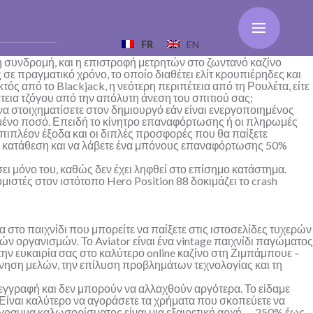
FR
EN
η συνδρομή, και η επιστροφή μετρητών στο ζωντανό καζίνο
σε πραγματικό χρόνο, το οποίο διαθέτει ελίτ κρουπιέρηδες και
κτός από το Blackjack, η νεότερη περιπέτεια από τη Ρουλέτα, είτε
εια τζόγου από την απόλυτη άνεση του σπιτιού σας;
να στοιχηματίσετε στον δημιουργό εάν είναι ενεργοποιημένος
κριμένο ποσό. Επειδή το κίνητρο επαναφόρτωσης ή οι πληρωμές
πιπλέον έξοδα και οι διπλές προσφορές που θα παίξετε
σας κατάθεση και να λάβετε ένα μπόνους επαναφόρτωσης 50%
ει μόνο του, καθώς δεν έχει ληφθεί στο επίσημο κατάστημα.
τές στον ιστότοπο Hero Position 88 δοκιμάζει το crash
στο παιχνίδι που μπορείτε να παίξετε στις ιστοσελίδες τυχερών
ών οργανισμών. Το Aviator είναι ένα vintage παιχνίδι παγώματος
ην ευκαιρία σας στο καλύτερο online καζίνο στη Ζιμπάμπουε –
νηση μελών, την επίλυση προβλημάτων τεχνολογίας και τη
 εγγραφή και δεν μπορούν να αλλαχθούν αργότερα. Το είδαμε
 Είναι καλύτερο να αγοράσετε τα χρήματα που σκοπεύετε να
ρόγραμμα καλωσορίσματος είναι μια εξαιρετική αρχή — 250% έως