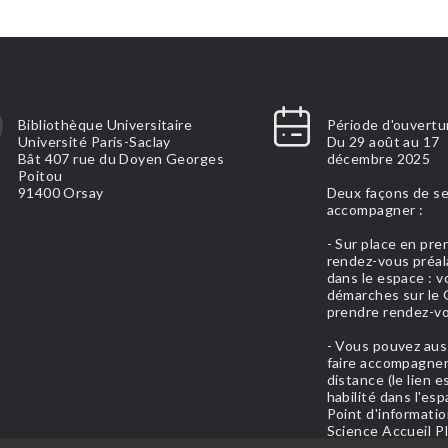
Bibliothèque Universitaire
Période d'ouvertur
Université Paris-Saclay
Du 29 août au 17
Bât 407 rue du Doyen Georges
décembre 2025
Poitou
91400 Orsay
Deux façons de se
accompagner :
- Sur place en pre
rendez-vous préal
dans le espace : v
démarches sur le
prendre rendez-v
- Vous pouvez aus
faire accompagner
distance (le lien e
habilité dans l'es
Point d'informati
Science Accueil PI
dessous)