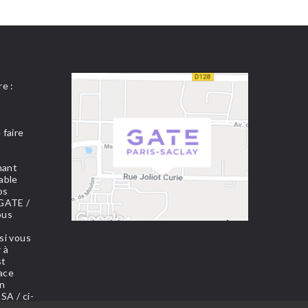
e :
 faire
nant
able
os
 GATE /
ous
si vous
 à
st
pace
on
SA / ci-