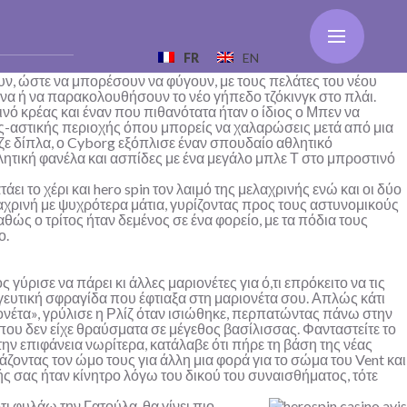
FR
EN
υν, ώστε να μπορέσουν να φύγουν, με τους πελάτες του νέου
ίνα ή να παρακολουθήσουν το νέο γήπεδο τζόκινγκ στο πλάι.
νό κρέας και έναν που πιθανότατα ήταν ο ίδιος ο Μπεν να
ας-αστικής περιοχής όπου μπορείς να χαλαρώσεις μετά από μια
ζε δίπλα, ο Cyborg εξόπλισε έναν σπουδαίο αθλητικό
λητική φανέλα και ασπίδες με ένα μεγάλο μπλε Τ στο μπροστινό
άει το χέρι και
hero spin
τον λαιμό της μελαχρινής ενώ και οι δύο
χρινή με ψυχρότερα μάτια, γυρίζοντας προς τους αστυνομικούς
ς ο τρίτος ήταν δεμένος σε ένα φορείο, με τα πόδια τους
ο.
γύρισε να πάρει κι άλλες μαριονέτες για ό,τι επρόκειτο να τις
γευτική σφραγίδα που έφτιαξα στη μαριονέτα σου. Απλώς κάτι
έτα», γρύλισε η Ρλίζ όταν ισιώθηκε, περπατώντας πάνω στην
υ δεν είχε θραύσματα σε μέγεθος βασίλισσας. Φανταστείτε το
ην επιφάνεια νωρίτερα, κατάλαβε ότι πήρε τη βάση της νέας
ιτάζοντας τον ώμο τους για άλλη μια φορά για το σώμα του Vent και
νής σας ήταν κίνητρο λόγω του δικού του συναισθήματος, τότε
τι φυλάω την Γατούλα, θα γίνει πιο