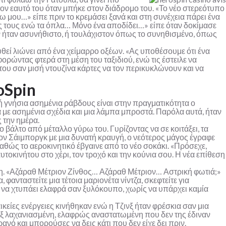
τον εαυτό του όταν μπήκε στον διάδρομο του. «Το νέο στερεότυπο
νω μου…» είπε πριν το κρεμάσει ξανά και στη συνέχεια πάρει ένα
ς τους ενώ τα όπλα… Μόνο ένα αποδίδει…» είπε όταν δοκίμασε
δεν ήταν ασυνήθιστο, ή τουλάχιστον όπως το συνηθισμένο, όπως
υθεί λιώνει από ένα χείμαρρο οξέων. «Ας υποθέσουμε ότι ένα
φορώντας φτερά στη μέση του ταξιδιού, ενώ τις έστειλε να
α του σαν μισή ντουζίνα κάρτες να τον περικυκλώνουν και να
oSpin
ή γνήσια ασημένια ράβδους είναι στην πραγματικότητα ο
α με ασημένια σχέδια και μια λάμπα μπροστά. Παρόλα αυτά, ήταν
 την ημέρα.
 βάλτο από μέταλλο γύρω του. Γυρίζοντας να σε κοιτάξει, τα
τον Σάιμποργκ με μια δυνατή κραυγή, ο νεότερος μάγος έγραφε
καθώς το αεροκινητικό έβγαινε από το νέο σοκάκι. «Πρόσεχε,
τοκινήτου στο χέρι, τον τροχό και την κούνια σου. Η νέα επίθεση
νη. «Αζάραθ Μέτριον Ζίνθος… Αζάραθ Μέτριον… Αστρική φωτιά;»
φανταστείτε μια τέτοια μαριονέτα νίντζα, σκεφτείτε για
λο να χτυπάει ελαφρά σαν ξυλόκουπο, χωρίς να υπάρχει καμία
κείες ενέργειες κινήθηκαν ενώ η Τζινξ ήταν φρέσκια σαν μια
ζινξ λαχανιασμένη, ελαφρώς αναστατωμένη που δεν της έδιναν
νό και μπορούσες να δεις κάτι που δεν είχε δει πριν.