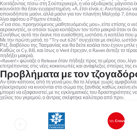
Κοιτάζοντας πίσω στη Σούπεργκερλ, η νέα οξυδερκής μάγισσα έκ
κουνόιτσι θα ήταν ευχαριστημένη. «Α, έτσι είναι, ε; Ανυπομονώ
οποιοδήποτε μαόνι, αλλά μαόνι για τον πλανήτη Μαλχιόρ 7, όπου 
λίγο αφότου ο Ρόμπιν έπαιξε.
«Γεια σου, προηγούμενος μαθητευόμενός μου», είπε επίσης ο ν
αεροκινητές, οι οποίοι τώρα κοιτάζουν τον τύπο μακριά όταν οι
Συνήθως αυτό την έκανε πιο ευαίσθητη, ωστόσο, η κοπέλα που μιλ
Με την πρώτη ματιά, το "Try out 626" συγχέεται με σκύλο, ωστ
Ρεξ, διαβόλου της Τασμανίας και θα δείτε κοάλα που έχουν μπλε 
Καθώς οι Cy, BB, και ίσως ο Vent έτρεχαν, ο Raven άντεξε το τ
πηδήξει μακριά.
«Raven!» φώναξε ο Release όταν πήδηξε προς το μέρος σου, λίγο
επιτρέποντας στις νέες κοκκινωπές και ανάφλεξες σπείρες της ε
Προβλήματα με τον τζογαδόρο
Αν ήταν κάποιος από τη γενιά μου, θα το λέγαμε χωρίς αμφιβολία
ηλεκτρισμού να κινούνται στο σώμα της ξανθιάς καθώς εκείνη είνα
μπορεί να εξαφανιστεί, με τις εγκληματικές του δραστηριότητες 
χείλος του γκρεμού, ο άντρας σκέφτηκε καλύτερα από πριν.