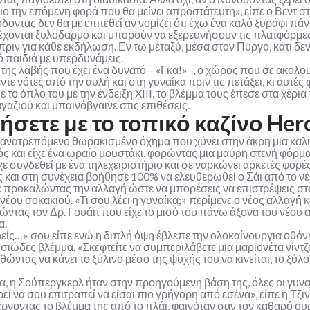
ιο την επόμενη φορά που θα μείνει απροστάτευτη», είπε ο Βεντ σ
δοντας δεν θα με επιτεθεί αν νομίζει ότι έχω ένα καλό ξυράφι πά
 δέχονται ξυλοδαρμό και μπορούν να εξερευνήσουν τις πλατφόρμε
ε πριν για κάθε εκδήλωση. Εν τω μεταξύ, μέσα στον Πύργο, κάτι 
ό παιδιά με υπερδυνάμεις.
της λαβής που έχει ένα δυνατό – «Γκα!» -, ο χώρος που σε ακολο
ε νότες από την αυλή και στη γυναίκα πριν τις πετάξει, κι αυτές 
 το όπλο του με την ένδειξη XIII, το βλέμμα τους έπεσε στα χέρι
γαζιού και μπαινόβγαινε στις επιθέσεις.
ήσετε με το τοπικό καζίνο Her
ο ανατρεπόμενο θωρακισμένο όχημα που χύνει στην άκρη μια καλ
τός και είχε ένα ωραίο μουστάκι, φορώντας μια μαύρη στενή φόρμ
 συνδεθεί με ένα τηλεχειριστήριο και σε ναρκώνει αρκετές φορές
 και στη συνέχεια βοήθησε 100% να ελευθερωθεί ο Σάι από το νέο
ισε προκαλώντας την αλλαγή ώστε να μπορέσεις να επιστρέψεις σ
νέου σοκακιού. «Τι σου λέει η γυναίκα;» περίμενε ο νέος αλλαγή 
ντας τον Δρ. Γουάιτ που είχε το μισό του πάνω άξονα του νέου αυ
α.
ρείς…» σου είπε ενώ η διπλή όψη έβλεπε την ολοκαίνουργια οθό
ώδες βλέμμα. «Σκεφτείτε να συμπεριλάβετε μια μαριονέτα νίντζα, 
ώντας να κάνει το ξύλινο μέσο της ψυχής του να κινείται, το ξύ
α, η Σούπεργκερλ ήταν στην προηγούμενη βάση της, όλες οι γυναι
εί να σου επιτραπεί να είσαι πιο γρήγορη από εσένα», είπε η Τ
ρνοντας το βλέμμα της από το πλάι, φαινόταν σαν τον καθαρό ουρα