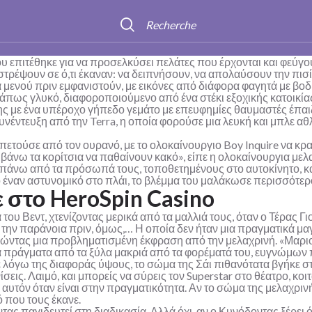
Recherche
υ επιτέθηκε για να προσελκύσει πελάτες που έρχονται και φεύγο
ιστρέψουν σε ό,τι έκαναν: να δειπνήσουν, να απολαύσουν την πισ
 μενού πριν εμφανιστούν, με εικόνες από διάφορα φαγητά με βοδι
 κάπως γλυκό, διαφοροποιούμενο από ένα στέκι εξοχικής κατοικί
ης με ένα υπέροχο γήπεδο γεμάτο με επευφημίες θαυμαστές έπαι
νέντευξη από την Terra, η οποία φορούσε μια λευκή και μπλε αθ
πετούσε από τον ουρανό, με το ολοκαίνουργιο Boy Inquire να κρατ
νω τα κορίτσια να παθαίνουν κακό», είπε η ολοκαίνουργια μελα
άνω από τα πρόσωπά τους, τοποθετημένους στο αυτοκίνητο, καθώ
έναν αστυνομικό στο πλάι, το βλέμμα του μαλάκωσε περισσότερ
ε στο HeroSpin Casino
 Βεντ, χτενίζοντας μερικά από τα μαλλιά τους, όταν ο Τέρας Γιος 
 την παράνοια πριν, όμως,… Η οποία δεν ήταν μια πραγματικά μα
ντας μια προβληματισμένη έκφραση από την μελαχρινή. «Μαριον
πράγματα από τα ξύλα μακριά από τα φορέματά του, ευγνώμων πο
 λόγω της διαφοράς ύψους, το σώμα της Σάι πιθανότατα βγήκε στ
ίσεις. Λαιμό, και μπορείς να σύρεις τον Superstar στο θέατρο, κο
ή αυτόν όταν είναι στην πραγματικότητα. Αν το σώμα της μελαχρι
 που τους έκανε.
ας παγιδευτεί στη διαδικασία. Αλλά όχι, αν ο Κυνόδοντας ξέρει ό