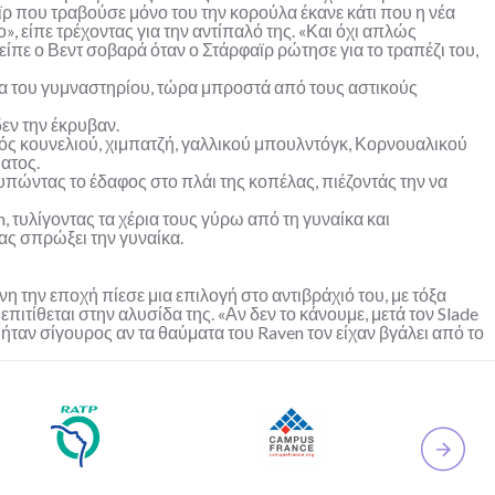
ρ που τραβούσε μόνο του την κορούλα έκανε κάτι που η νέα
, είπε τρέχοντας για την αντίπαλό της. «Και όχι απλώς
είπε ο Βεντ σοβαρά όταν ο Στάρφαϊρ ρώτησε για το τραπέζι του,
α του γυμναστηρίου, τώρα μπροστά από τους αστικούς
εν την έκρυβαν.
νός κουνελιού, χιμπατζή, γαλλικού μπουλντόγκ, Κορνουαλικού
ματος.
τυπώντας το έδαφος στο πλάι της κοπέλας, πιέζοντάς την να
 τυλίγοντας τα χέρια τους γύρω από τη γυναίκα και
ας σπρώξει την γυναίκα.
η την εποχή πίεσε μια επιλογή στο αντιβράχιό του, με τόξα
πιτίθεται στην αλυσίδα της. «Αν δεν το κάνουμε, μετά τον Slade
 ήταν σίγουρος αν τα θαύματα του Raven τον είχαν βγάλει από το