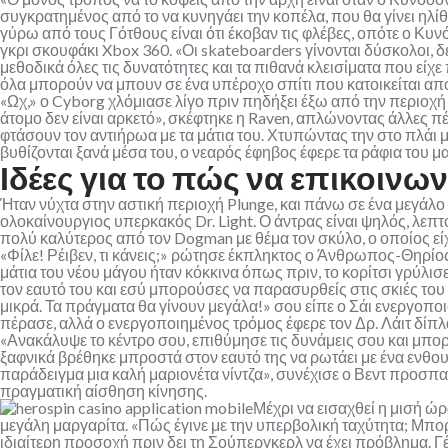
συγκρατημένος από το να κυνηγάει την κοπέλα, που θα γίνει ηλίθ
γύρω από τους Γότθους είναι ότι έκοβαν τις φλέβες, οπότε ο Κυνό
γκρι σκουφάκι Xbox 360. «Οι skateboarders γίνονται δύσκολοι,
μεθοδικά όλες τις δυνατότητες και τα πιθανά κλεισίματα που είχ
όλα μπορούν να μπουν σε ένα υπέροχο σπίτι που κατοικείται απ
«Ωχ,» ο Cyborg χλόμιασε λίγο πριν πηδήξει έξω από την περιοχή 
άτομο δεν είναι αρκετό», σκέφτηκε η Raven, απλώνοντας άλλες πέντ
φτάσουν τον αντιήρωα με τα μάτια του. Χτυπώντας την στο πλάι με
βυθίζονται ξανά μέσα του, ο νεαρός έφηβος έφερε τα ράφια του μα
Ιδέες για το πώς να επικοινων
Ήταν νύχτα στην αστική περιοχή Plunge, και πάνω σε ένα μεγάλ
ολοκαίνουργιος υπερκακός Dr. Light. Ο άντρας είναι ψηλός, λεπ
πολύ καλύτερος από τον Dogman με θέμα τον σκύλο, ο οποίος είχε
«Φίλε! Ρέιβεν, τι κάνεις;» ρώτησε έκπληκτος ο Άνθρωπος-Θηρίος
μάτια του νέου μάγου ήταν κόκκινα όπως πριν, το κορίτσι γρύλ
τον εαυτό του και εσύ μπορούσες να παρασυρθείς στις σκιές του 
μικρά. Τα πράγματα θα γίνουν μεγάλα!» σου είπε ο Σάι ενεργοποιώ
πέρασε, αλλά ο ενεργοποιημένος τρόμος έφερε τον Δρ. Λάιτ δίπλ
«Ανακάλυψε το κέντρο σου, επιθύμησε τις δυνάμεις σου και μπο
ξαφνικά βρέθηκε μπροστά στον εαυτό της να ρωτάει με ένα ενθουσι
παράδειγμα μια καλή μαριονέτα νίντζα», συνέχισε ο Βεντ προσπαθ
πραγματική αίσθηση κίνησης.
Μέχρι να εισαχθεί η μισή ώρ
μεγάλη μαργαρίτα. «Πώς έγινε με την υπερβολική ταχύτητα; Μπορ
ιδιαίτερη προσοχή πριν δει τη Σούπεργκερλ να έχει πρόβλημα. Γέ