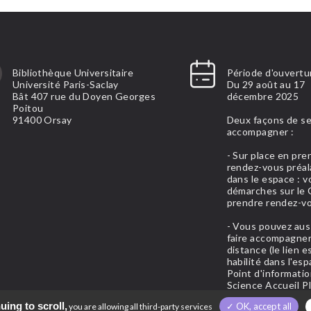
Bibliothèque Universitaire
Période d'ouvertur
Université Paris-Saclay
Du 29 août au 17
Bât 407 rue du Doyen Georges
décembre 2025
Poitou
91400 Orsay
Deux façons de se
accompagner :
- Sur place en pre
rendez-vous préal
dans le espace : v
démarches sur le
prendre rendez-v
- Vous pouvez aus
faire accompagner
distance (le lien e
habilité dans l'es
Point d'informati
Science Accueil PI
dessous)
uing to scroll,
✓ OK, accept all
you are allowing all third-party services