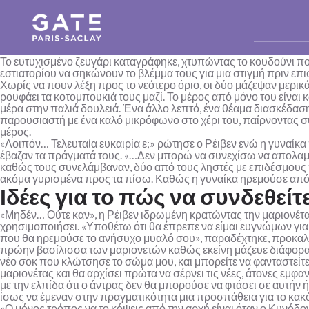
Το ευτυχισμένο ζευγάρι καταγράφηκε, χτυπώντας το κουδούνι πο
εστιατορίου να σηκώνουν το βλέμμα τους για μια στιγμή πριν επ
Χωρίς να πουν λέξη προς το νεότερο όριο, οι δύο μάζεψαν μερικά
ρουφάει τα κοτομπουκιά τους μαζί. Το μέρος από μόνο του είναι
μέρα στην παλιά δουλειά. Ένα άλλο λεπτό, ένα θέαμα διασκέδασ
παρουσιαστή με ένα καλό μικρόφωνο στο χέρι του, παίρνοντας συ
μέρος.
«Λοιπόν… Τελευταία ευκαιρία ε;» ρώτησε ο Ρέιβεν ενώ η γυναίκα 
έβαζαν τα πράγματά τους. «…Δεν μπορώ να συνεχίσω να απολαμβά
καθώς τους συνελάμβαναν, δύο από τους ληστές με επιδέσμους π
ακόμα γυρισμένα προς τα πίσω. Καθώς η γυναίκα ηρεμούσε από 
Ιδέες για το πώς να συνδεθείτ
«Μηδέν… Ούτε καν», η Ρέιβεν ιδρωμένη κρατώντας την μαριονέτα του
χρησιμοποιήσει. «Υποθέτω ότι θα έπρεπε να είμαι ευγνώμων για
που θα ηρεμούσε το ανήσυχο μυαλό σου», παραδέχτηκε, προκαλώ
πρώην βασίλισσα των μαριονετών καθώς εκείνη μάζευε διάφορα 
νέο σοκ που κλώτσησε το σώμα μου, και μπορείτε να φανταστείτε
μαριονέτας και θα αρχίσει πρώτα να σέρνει τις νέες, άτονες εμφαν
με την ελπίδα ότι ο άντρας δεν θα μπορούσε να φτάσει σε αυτήν 
ίσως να έμεναν στην πραγματικότητα μια προσπάθεια για το κακό
«Ο μόνος τρόπος να το κόψεις από την αρχή είναι όταν ο Κυνόδοντ