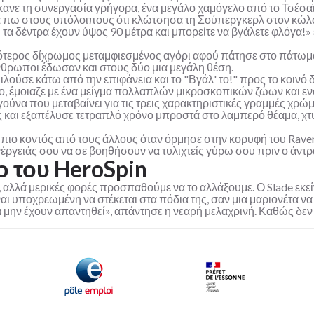
ανε τη συνεργασία γρήγορα, ένα μεγάλο χαμόγελο από το Τσέσαϊ
 να πω στους υπόλοιπους ότι κλώτσησα τη Σούπεργκερλ στον κώλο»
τα δέντρα έχουν ύψος 90 μέτρα και μπορείτε να βγάλετε φλόγα!» 
εότερος δίχρωμος μεταμφιεσμένος αγόρι αφού πάτησε στο πάτωμ
 άνθρωποι έδωσαν και στους δύο μια μεγάλη θέση.
ούσε κάτω από την επιφάνεια και το "Βγάλ' το!" προς το κοινό δ
όσο, έμοιαζε με ένα μείγμα πολλαπλών μικροσκοπικών ζώων και ε
γούνα που μεταβαίνει για τις τρεις χαρακτηριστικές γραμμές χρώ
έρας και εξαπέλυσε τετραπλό χρόνο μπροστά στο λαμπερό θέαμα, χ
 πιο κοντός από τους άλλους όταν όρμησε στην κορυφή του Raven,
νέργειάς σου να σε βοηθήσουν να τυλιχτείς γύρω σου πριν ο άντρ
 του HeroSpin
, αλλά μερικές φορές προσπαθούμε να το αλλάξουμε. Ο Slade εκείν
ι υποχρεωμένη να στέκεται στα πόδια της, σαν μια μαριονέτα να ε
να μην έχουν απαντηθεί», απάντησε η νεαρή μελαχρινή. Καθώς δεν