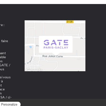
e :
 faire
nant
able
os
 GATE /
ous
si vous
 à
st
pace
on
SA / ci-
Personalize