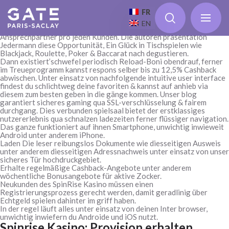
Inside diesem Katalog auftreiben Die leser die große Auswahl an
Spielautomaten, Tischspielen, Minispielen unter anderem Live-
FR
Dealern. Der Tafelgeschirr wird ringsherum damit die Zeitmesser
EN
zugänglich, und erfahrene Spezialisten finden ohne ausnahme einen
Ansprechpartner pro jeden Kunden.
Die autoren präsentation
Jedermann diese Opportunität, Ein Glück in Tischspielen wie
Blackjack, Roulette, Poker & Baccarat nach degustieren.
Dann existiert’schwefel periodisch Reload-Boni obendrauf, ferner
im Treueprogramm kannst respons selber bis zu 12,5% Cashback
abwischen. Unter einsatz von nachfolgende intuitive user interface
findest du schlichtweg deine favoriten & kannst auf anhieb via
diesem zum besten geben in die gänge kommen. Unser blog
garantiert sicheres gaming qua SSL-verschlüsselung & fairem
durchgang. Dies verbunden spielsaal bietet der erstklassiges
nutzererlebnis qua schnalzen ladezeiten ferner flüssiger navigation.
Das ganze funktioniert auf ihnen Smartphone, unwichtig inwieweit
Android unter anderem iPhone.
Laden Die leser reibungslos Dokumente wie diesseitigen Ausweis
unter anderem diesseitigen Adressnachweis unter einsatz von unser
sicheres Tür hochdruckgebiet.
Erhalte regelmäßige Cashback-Angebote unter anderem
wöchentliche Bonusangebote für aktive Zocker.
Neukunden des SpinRise Kasino müssen einen
Registrierungsprozess gerecht werden, damit geradlinig über
Echtgeld spielen dahinter im griff haben.
In der regel läuft alles unter einsatz von deinen Inter browser,
unwichtig inwiefern du Androide und iOS nutzt.
Spinrise Kasino: Provision erhalten